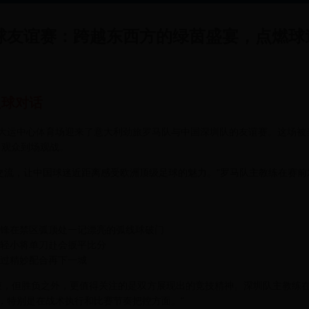
球友谊赛：跨越东西方的绿茵盛宴，点燃球
足球对话
大运中心体育场迎来了意大利劲旅罗马队与中国深圳队的友谊赛。这场被当
名观众到场观战。
交流，让中国球迷近距离感受欧洲顶级足球的魅力。"罗马队主教练在赛前
锋在禁区弧顶处一记漂亮的弧线球破门
轻小将单刀赴会扳平比分
过精妙配合再下一城
结束，但胜负之外，更值得关注的是双方展现出的竞技精神。深圳队主教练
，特别是在战术执行和比赛节奏把控方面。"