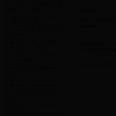
勇士球员闪耀世界杯：库里、汤普森和
格林的全球篮球影响力
场外花絮
法国羽毛球新星崛起：2023年全法羽
赛前，罗马队球星们参
毛球锦标赛精彩回顾
地道的粤式点心让不少球员
中国球迷谈世界杯：激情、梦想与足球
文化的碰撞
瑞士队在本次世界杯中取得了多少次胜
这场友谊赛不仅是一场体
利？深度解析他们的表现
让这座年轻的城市在国际
1990年世界杯：埃及队的传奇征程与
非洲足球的崛起
2017年皇马球员的辉煌
世锦赛比赛总结：精彩瞬间回顾与未来
展望
职业球员如何用七号铁精准控制距离？
Copyright © 2022 上届世界
揭秘顶级选手的挥杆技巧与训练秘诀
26号网球比赛：激情对决与未来之星
的崛起
德国U23球员崛起：年轻力量如何重塑
世界杯格局