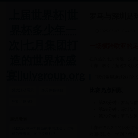
上届世界杯|世
罗马与深圳足
界杯多少年一
2025-05-07 18:44:50
次|七月集团打
一场横跨欧亚的
造的世界杯盛
在炎热的七月傍晚，深圳
比赛，吸引了超过3.8万
宴|julygroup.org
"我们希望通过这样的
比赛亮点回顾
盛大活动展示
多元体验项目
狂欢足球派对
第23分钟
：罗马队前
第56分钟
：深圳队年
第78分钟
：罗马队通
最近发表
比赛最终以2-1的比分
FM2020中潜力最高的中国球员：谁将
成为未来国足的中流砥柱？
欧洲强队身上学到了很多