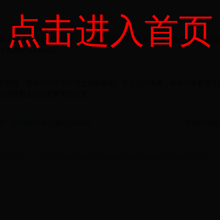
点击进入首页
观了深圳当地足球青训营，与年轻球员进行了互动。而深圳的特色美食也
直呼"amazing"。
育竞技，更成为了中意文化交流的桥梁。据主办方透露，未来还将有更多
足球版图上占据更重要的位置。
时刻：回顾那些令人难忘的瞬间
詹姆斯加盟
杯|世界杯多少年一次|七月集团打造的世界杯盛宴|julygroup.org All Rights Reserved.