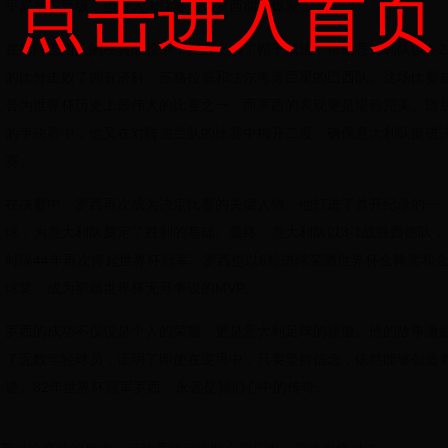
点击进入首页
平局勉强晋级，但进入淘汰赛后，罗西彻底爆发。
在对阵巴西队的经典战役中，罗西上演了帽子戏法，帮助意大利队以3-2
的比分击败了拥有济科、苏格拉底和法尔考等巨星的巴西队。这场比赛
誉为世界杯历史上最伟大的比赛之一，而罗西的表现更是堪称完美。随
的半决赛中，他又在对阵波兰队的比赛中梅开二度，确保意大利队挺进
赛。
在决赛中，罗西再次成为决定比赛的关键人物。他打进了首开纪录的一
球，为意大利队奠定了胜利的基础。最终，意大利队以3-1战胜西德队，
时隔44年再次捧起世界杯冠军。罗西也以6粒进球荣膺世界杯金靴奖和
球奖，成为那届世界杯无可争议的MVP。
罗西的成功不仅仅是个人的荣耀，更是意大利足球的骄傲。他的故事激
了无数年轻球员，证明了即使在逆境中，只要坚持信念，依然能够创造
迹。82年世界杯冠军罗西，永远是我们心中的传奇。