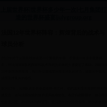
上届世界杯|世界杯多少年一次|七月集团打
造的世界杯盛宴|julygroup.org
法国12年世界杯阵容：辉煌背后的战术与
球员分析
2012年对于法国足球来说是一个重要的年份，尽管这一年并非世界杯
年，但法国国家队的阵容和战术布局为后来的大赛奠定了基础。回顾法
12年的世界杯阵容，我们不仅能感受到那支球队的潜力，还能从中窥见
法国足球复兴的端倪。
在2012年，法国队的主教练是洛朗·布兰科。他的战术理念强调控球和快
速反击，这与法国传统的技术流风格相契合。布兰科的阵容中，核心球
包括里贝里、本泽马和纳斯里等。里贝里作为边路突击手，凭借其速度