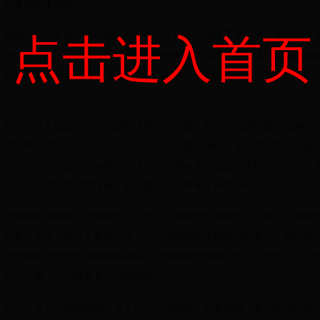
心灵的双重盛宴。
例如，某知名航空公司推出的广告中，球迷们乘坐豪华航班，从世界各
点击进入首页
飞往卡塔尔，在飞机上就能享受世界杯的实时直播。广告通过震撼的画
和动感的音乐，传递出“观赛即旅行”的理念，成功吸引了大量球迷的关
注。
此外，许多旅游目的地也借助世界杯的热度，推出了“观赛+旅游”套餐。
广告中，球迷们不仅可以亲临现场感受比赛的激情，还能在比赛之余游
当地的名胜古迹，体验异国风情。这种将体育与旅游完美结合的方式，
仅提升了球迷的观赛体验，也为旅游行业带来了新的增长点。
世界杯电视旅游广告的成功，不仅在于其创意的表现形式，更在于其精
的受众定位。通过大数据分析，广告商能够精准锁定目标受众，将广告
放到最有可能产生消费的群体中。这种精准营销的方式，大大提高了广
的转化率，为品牌带来了可观的收益。
总之，世界杯电视旅游广告不仅为球迷提供了观赛指南，更为旅游行业