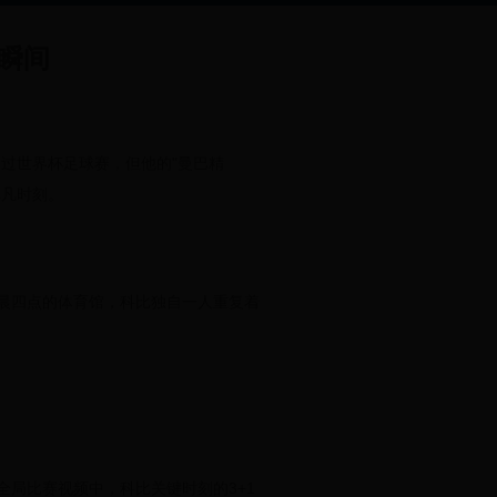
瞬间
过世界杯足球赛，但他的"曼巴精
非凡时刻。
晨四点的体育馆，科比独自一人重复着
全局比赛视频中，科比关键时刻的3+1