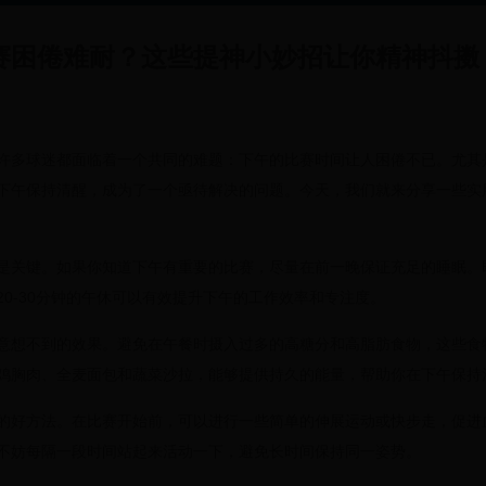
赛困倦难耐？这些提神小妙招让你精神抖擞
许多球迷都面临着一个共同的难题：下午的比赛时间让人困倦不已。尤其
下午保持清醒，成为了一个亟待解决的问题。今天，我们就来分享一些实
是关键。如果你知道下午有重要的比赛，尽量在前一晚保证充足的睡眠。
0-30分钟的午休可以有效提升下午的工作效率和专注度。
意想不到的效果。避免在午餐时摄入过多的高糖分和高脂肪食物，这些食
鸡胸肉、全麦面包和蔬菜沙拉，能够提供持久的能量，帮助你在下午保持
的好方法。在比赛开始前，可以进行一些简单的伸展运动或快步走，促进
不妨每隔一段时间站起来活动一下，避免长时间保持同一姿势。