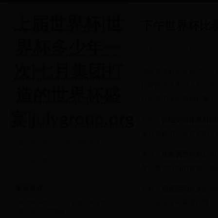
上届世界杯|世
下午世界杯比
界杯多少年一
2025-04-24 23:42:59
次|七月集团打
随着世界杯的火热进行，
比赛的球迷来说，如何在
造的世界杯盛
杯比赛中保持精神抖擞！
宴|julygroup.org
首先，
合理安排作息时间
来补充精力。研究表明，2
盛大活动展示
多元体验项目
其次，
饮食调节
也能起到
狂欢足球派对
蛋白质和纤维的食物，如
最近发表
此外，
适度运动
也是提神
办公室或家中观看比赛，
揭秘MLB比赛全程：从赛前准备到赛
后分析的完整指南