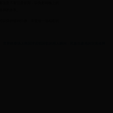
要注意不要过量饮用，以免影响晚上的
提神的效果。
可以保持精神抖擞，享受每一场精彩的
世界杯赛场上韩国球员唱国歌的感人瞬间：民族自豪感的完美诠释