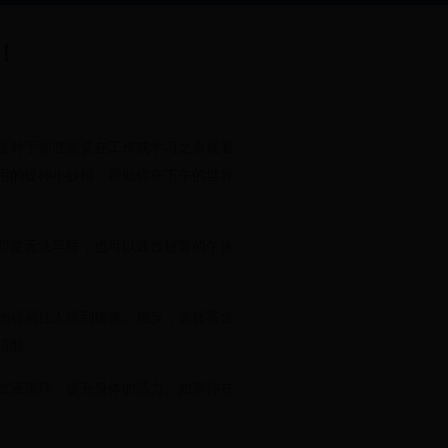
！
是对于那些需要在工作或学习之余观看
用的提神小妙招，帮助你在下午的世界
即使无法早睡，也可以通过短暂的午休
物容易让人感到疲倦。相反，选择富含
清醒。
血液循环，提升身体的活力。如果你在