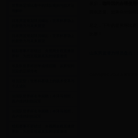
最后，
咖啡因的合理使用
世界杯足球比赛中的球队规则与战术运
用解析
睡眠质量。如果你对咖啡
日本男篮规划球员崛起：世界杯赛场上
总之，下午的世界杯比赛
的新势力与未来展望
比赛！
日本男篮规划球员崛起：世界杯赛场上
的新势力与未来展望
精彩赛事不容错过：央视网全程直播世
山东男篮潜力球员盘点：
界杯，为您呈现最真实的绿茵激情
埃及队世界杯历年成绩回顾：从辉煌到
沉寂的足球传奇
Copyright © 2022 上届世界
球员定型：世界杯赛场上的战术变革与
个人成长
法国队世界杯名单揭晓：本泽马领衔，
高卢雄鸡剑指冠军
法国队世界杯名单揭晓：本泽马领衔，
高卢雄鸡剑指冠军
精彩赛事不容错过：央视网全程直播世
界杯，为您呈现最真实的绿茵激情