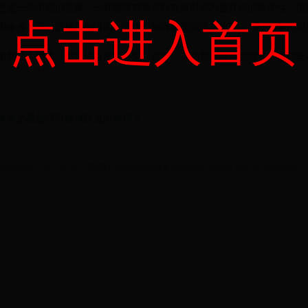
也是一个不错的选择。一杯咖啡或茶可以在短时间内提升你的警觉性，但
点击进入首页
因敏感，可以选择无咖啡因的茶饮，如薄荷茶或洋甘菊茶，同样能够起到
虽然让人困倦，但通过合理的作息、饮食、运动和咖啡因的调节，你完全
未来之星如何引领球队走向辉煌？
杯|世界杯多少年一次|七月集团打造的世界杯盛宴|julygroup.org All Rights Reserved.