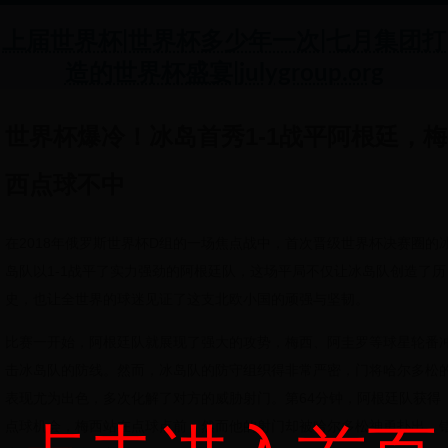
上届世界杯|世界杯多少年一次|七月集团打
造的世界杯盛宴|julygroup.org
世界杯爆冷！冰岛首秀1-1战平阿根廷，梅
西点球不中
在2018年俄罗斯世界杯D组的一场焦点战中，首次晋级世界杯决赛圈的
岛队以1-1战平了实力强劲的阿根廷队，这场平局不仅让冰岛队创造了历
史，也让全世界的球迷见证了这支北欧小国的顽强与坚韧。
比赛一开始，阿根廷队就展现了强大的攻势，梅西、阿圭罗等球星轮番
击冰岛队的防线。然而，冰岛队的防守组织得非常严密，门将哈尔多松
表现尤为出色，多次化解了对方的威胁射门。第64分钟，阿根廷队获得
点球机会，梅西站在点球点前，然而他的射门却被哈尔多松神勇扑出，