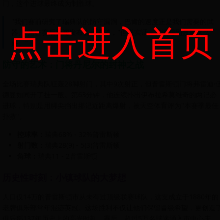
门，这个进球最终成为制胜球。
"我们赛前研究了瑞典队的防守漏洞，巴肯的速度正是我们需要的武
点击进入首页
器。"洛在赛后新闻发布会上说道，"但说实话，我没想到效果这么
好。"
防守的艺术：门将丹尼尔的封神之战
全场比赛瑞典队狂轰28脚射门，其中9次射正，但普雷斯顿门将弗雷迪·
德曼如同开了挂一般。第63分钟，他连续扑出伊布拉希莫维奇的两记必
进球，特别是用脚尖挡出那记近距离爆射，被天空体育评为"本赛季最佳
扑救"。
控球率：
瑞典68% - 32%普雷斯顿
射门数：
瑞典28(9) - 5(3)普雷斯顿
角球：
瑞典11 - 2普雷斯顿
历史性时刻：小镇球队的大梦想
人口仅14万的普雷斯顿市从未有过顶级联赛球队，这支成立于1880年的
老牌俱乐部常年混迹英冠。这场胜利不仅让他们保留晋级希望，更创造
俱乐部137年历史上的高光时刻。赛后，超过5万名球迷涌入市中心庆