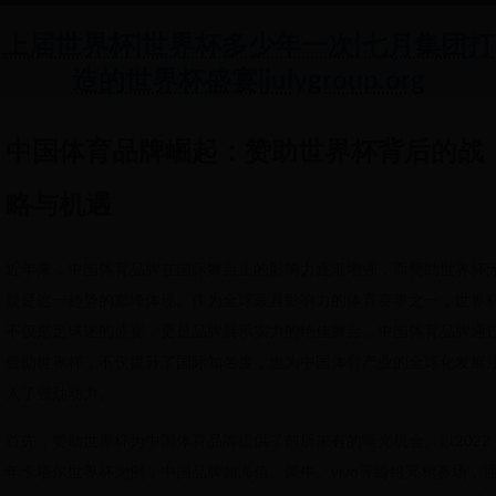
上届世界杯|世界杯多少年一次|七月集团打
造的世界杯盛宴|julygroup.org
中国体育品牌崛起：赞助世界杯背后的战
略与机遇
近年来，中国体育品牌在国际舞台上的影响力逐渐增强，而赞助世界杯
疑是这一趋势的巅峰体现。作为全球最具影响力的体育赛事之一，世界
不仅是足球迷的盛宴，更是品牌展示实力的绝佳舞台。中国体育品牌通
赞助世界杯，不仅提升了国际知名度，也为中国体育产业的全球化发展
入了强劲动力。
首先，赞助世界杯为中国体育品牌提供了前所未有的曝光机会。以2022
年卡塔尔世界杯为例，中国品牌如海信、蒙牛、vivo等纷纷亮相赛场，