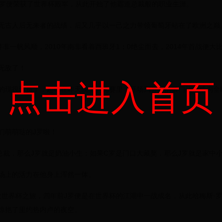
的C罗便荣获了世界杯殿军，从此开始了他霸道总裁般的职业生涯。
无古人后无来者的战绩，后又几乎以一己之力带领葡萄牙站在了欧洲之巅
非一帆风顺，2010年南非看着西班牙1：0绝尘而去，2014年首战便
无敌了！
点击进入首页
的现役球员了，起码在昨天晚上的比赛里，开场四分钟的破门让他成为全
们萌萌哒的J罗啦！
总裁，那么J罗就是奶油小生；如果C罗是门口大藏獒，那么J罗就是家中
场上的活力在他身上浑然一体。
次世界杯之旅，四年前J罗便是在世界杯的江湖中一战成名，从此哈梅斯·罗
惊艳了里约热内卢的夜空。