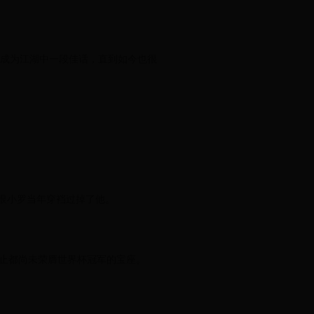
此成为江湖中一段佳话，直到如今也很
恨小罗当年穿裆过掉了他。
为止都尚未荣膺世界杯冠军的宝座。