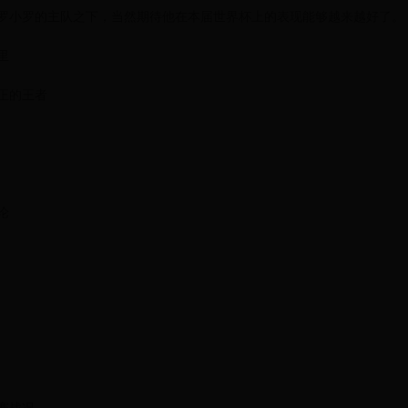
罗小罗的主队之下，当然期待他在本届世界杯上的表现能够越来越好了。
里
正的王者
论