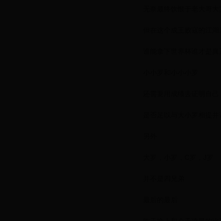
无奈最终饮恨于老大哥大
但在这个成王败寇的江湖
谁能拿下世界杯谁才是真
小小罗和小小小罗
还需要用成绩去证明自己
是否足以与大小罗相提并
另外
大罗，小罗，C罗，J罗
并不是四兄弟
最后的最后