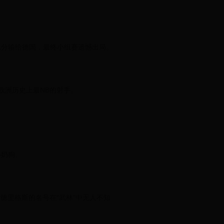
。
大比分输给德国，最终小组赛遗憾出局。
欧洲历史上最NB的射手。
小奶狗。
德里格斯的名号在“武林”中无人不知