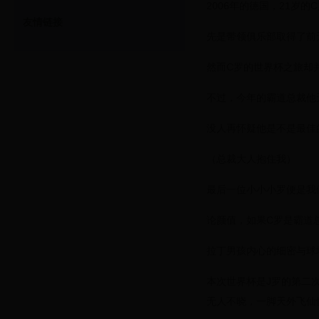
2006年的德国，21岁
友情链接
先是带领俱乐部取得了前
然而C罗的世界杯之旅却并
不过，今年的霸道总裁他
没人再怀疑他是不是最佳
（总裁大人抱住我）
最后一位小小小罗便是我
论颜值，如果C罗是霸道
拉丁男孩内心的细密与球
本次世界杯是J罗的第二
无人不晓，一脚天外飞仙