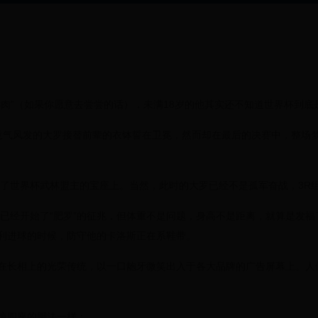
鲜肉”（如果你愿意去尝尝的话），未满18岁的他其实还不知道世界杯到底
意气风发的大罗接替前辈的衣钵誓在卫冕，然而却在最后的决赛中，整场
坐在了世界杯武林盟主的宝座上。当然，此时的大罗已经不是孤军奋战，3R
罗已经开始了“肥罗”的征兆，但体重不是问题，身高不是距离，就算是发福
利进球的时候，防守他的卡洛斯正在系鞋带。
在长相上的光荣传统，以一口龅牙微笑出入于各大品牌的广告屏幕上。人
惊四座的脚法一样：