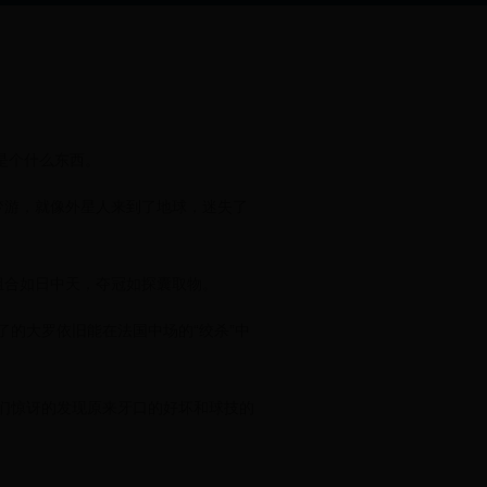
是个什么东西。
梦游，就像外星人来到了地球，迷失了
组合如日中天，夺冠如探囊取物。
了的大罗依旧能在法国中场的“绞杀”中
们惊讶的发现原来牙口的好坏和球技的