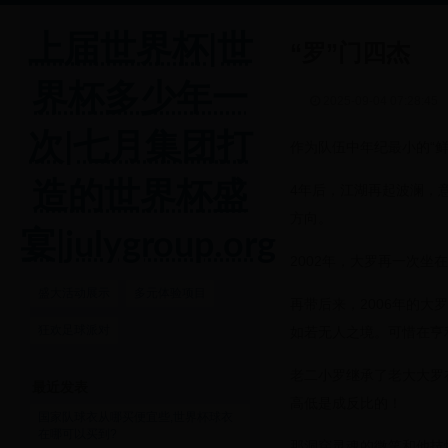
上届世界杯|世
“罗”门四杰
界杯多少年一
2025-09-04 07:28:45
次|七月集团打
作为队伍中年纪最小的“
造的世界杯盛
4年后，江湖再起波澜，
方向。
宴|julygroup.org
2002年，大罗再一次
盛大活动展示
多元体验项目
再带后来，2006年的大
狂欢足球派对
如若无人之境。可惜在亨
老二小罗继承了老大大罗
最近发表
高低是成反比的！
国家队球衣从哪买便宜些,世界杯球衣
在哪可以买到?
那洞穿灵魂的微笑和他技