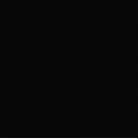
如何参加斯诺克世锦赛？从资格赛到正
赛的完整参赛指南
扣 人 心 弦 ！
CBA里最矮的国内球员如何在篮球场
2002年世界杯，小罗
上逆袭？——记李涛的篮球生涯
难有后来者练成这脚江湖
湖人球员兰德尔在世界杯赛场上的表现
与未来展望
然后他就被红牌罚下了。
韩国队创下世界杯最长比赛纪录：一场
惊心动魄的120分钟鏖战
没成想，随后的2006
于垚辰2015年世界杯比赛回顾：中国
男排新星的崛起与高光时刻
2010年的南非世界杯
本菲卡因故推迟关键比赛，球迷热议俱
乐部决策背后的深层原因
所有人都猜得到原因，却
探秘世界杯标枪比赛场地：从设计到运
终于来到了“霸道总裁爱上
动员表现的全方位解析
詹姆斯高中时期的偶像麦蒂：回顾那些
在经历了“家族”里两位
年麦蒂在NBA赛场的传奇比赛
2014世界杯锦集：经典瞬间与永恒记
（但是人家牙口好呀！！
忆的完美碰撞