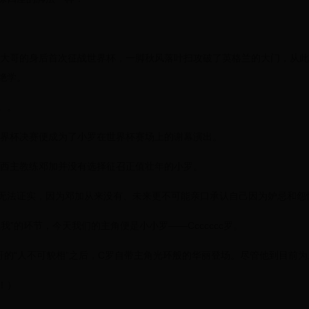
跟在大哥的身后首次征战世界杯，一脚秋风落叶扫攻破了英格兰的大门，从
绝学。
。。
年世界杯决赛便成为了小罗在世界杯赛场上的谢幕演出。
，巴西主教练邓加并没有选择征召正值壮年的小罗。
无法证实，因为邓加从来没有、未来更不可能亲口承认自己因为妒忌和怨
我”的环节，今天我们的主角便是小小罗——Ccccccc罗。
大哥的“人不可貌相”之后，C罗自带主角光环般的华丽登场。尽管他到目前
！）