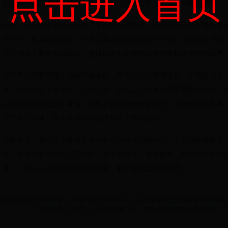
点击进入首页
能在第一时间传递给观众，确保每一位球迷都不会错过任何精彩瞬间。
此外，腾讯文字直播还提供了丰富的互动功能。球迷们可以在直播页面
表评论、参与话题讨论，甚至与其他球迷进行实时互动。这种即时的交
不仅增强了观赛的趣味性，也让球迷们能够更好地感受到世界杯的氛围
对于无法观看视频直播的球迷来说，腾讯文字直播无疑是一个绝佳的选
择。无论是在上班途中、在办公室，还是在任何无法观看视频的场合，
迷们都可以通过文字直播，随时了解比赛的最新动态。腾讯的文字直播
仅方便了球迷，也为世界杯的传播开辟了新的途径。
总的来说，腾讯文字直播世界杯不仅为球迷们提供了一个全新的观赛方
式，也通过其即时性和互动性，极大地提升了观赛体验。在这个世界杯
季，让我们一起通过腾讯文字直播，畅享这场足球盛宴吧！
世界杯球员合同买断后还能继续拿薪水吗？深度解析转会规则与薪资问题
世界杯犯规惩罚：从黄牌到红牌，裁判如何维护比赛公平性？