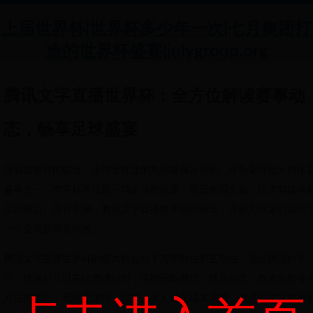
上届世界杯|世界杯多少年一次|七月集团打
造的世界杯盛宴|julygroup.org
腾讯文字直播世界杯：全方位解读赛事动
态，畅享足球盛宴
随着世界杯的临近，全球足球迷的热情被再次点燃。作为全球最大的体
盛事之一，世界杯不仅是一场足球的较量，更是各国文化、技术和媒体
示的舞台。而在中国，腾讯文字直播世界杯的推出，无疑为球迷们提供
一个全新的观赛体验。
腾讯文字直播世界杯的最大特点在于其即时性和互动性。通过腾讯的平
台，球迷们可以在比赛进行时，实时获取赛况、球员动态、战术分析等
方位的信息。无论是进球、犯规、换人还是战术调整，腾讯的文字直播