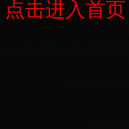
点击进入首页
向，场面异常混乱，多名球迷受伤。
俄罗斯警方迅速介入，出动了大量警力维持秩序，并逮捕了多名参与斗
的球迷。俄罗斯世界杯组委会也发表声明，强烈谴责这一暴力行为，表
将采取一切必要措施确保赛事的安全进行。国际足联（FIFA）也对这一
事件表示关注，并提醒所有球迷保持冷静，遵守赛事规则，共同维护赛
的良好氛围。
尽管这起斗殴事件给2018年俄罗斯世界杯蒙上了一层阴影，但赛事整体
氛围依然热情高涨。许多球迷表示，这样的暴力行为只是个别现象，大
数球迷仍然能够友好地交流和庆祝。俄罗斯政府和当地警方也加强了安
措施，确保后续比赛的顺利进行。
这起事件也引发了对足球文化中暴力现象的深刻反思。足球作为一项全
性的体育运动，承载着无数人的激情与梦想，但同时也需要各方共同努
力，维护赛场内外的秩序与和平。希望未来的足球赛事能够更加文明、
谐，让足球真正成为连接人与人之间友谊的桥梁。