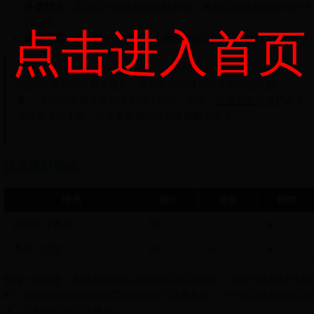
外援对决
：北京队小外援基恩贡献28分，青岛队鲍威尔则用35分予
以回应
点击进入首页
战术博弈
：雅尼斯与刘维伟两位教头的临场调整堪称教科书级别
"这场比赛我们准备了很久，青岛队年轻球员的冲击力超乎想
象。"北京队主帅在赛后发布会上坦言。据悉，
比赛完整录像
已在各
大体育平台上线，包含多角度回放和专家解说版本。
技术统计亮点
球员
得分
篮板
助攻
鲍威尔（青岛）
35
7
5
基恩（北京）
28
4
9
值得一提的是，本场裁判的几次关键判罚引发热议。第四节还剩1分12
时，杨瀚森的进攻犯规吹罚直接改变了比赛走势，这个争议镜头在社交
体上已有超过50万次播放。