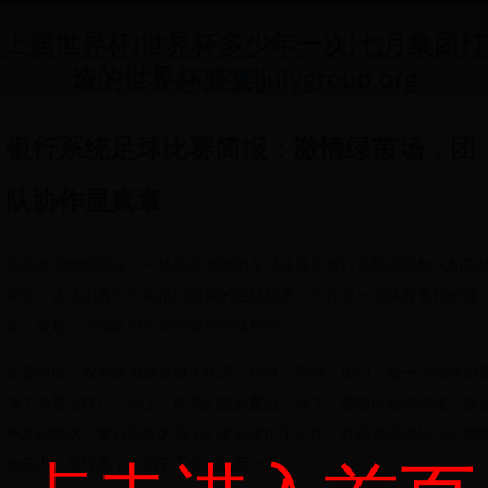
上届世界杯|世界杯多少年一次|七月集团打
造的世界杯盛宴|julygroup.org
银行系统足球比赛简报：激情绿茵场，团
队协作显真章
在阳光明媚的周末，一场别开生面的足球比赛在银行系统内部如火如荼
展开。这场由各分行和部门组成的足球联赛，不仅是一场体育竞技的盛
宴，更是一次团队协作与沟通的绝佳机会。
比赛伊始，双方队员迅速进入状态，传球、带球、射门，每一个动作都
满了力量与技巧。场上，球员们默契配合，场下，啦啦队热情高涨，加
声此起彼伏。银行系统的员工们平日里忙于工作，此刻在绿茵场上尽情
放压力，展现出了不同于工作时的另一面。